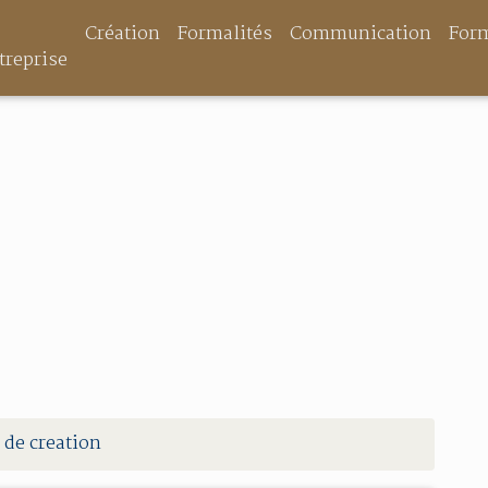
Création
Formalités
Communication
For
treprise
 de creation