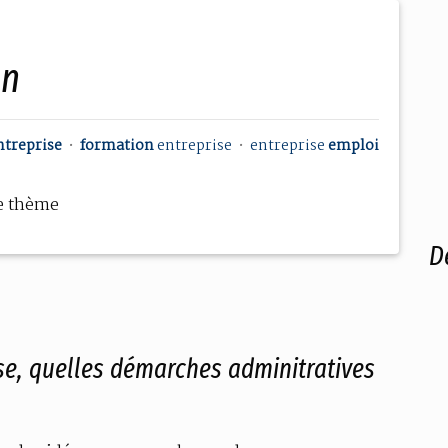
on
ntreprise
•
formation
entreprise
•
entreprise
emploi
e thème
D
ise, quelles démarches adminitratives