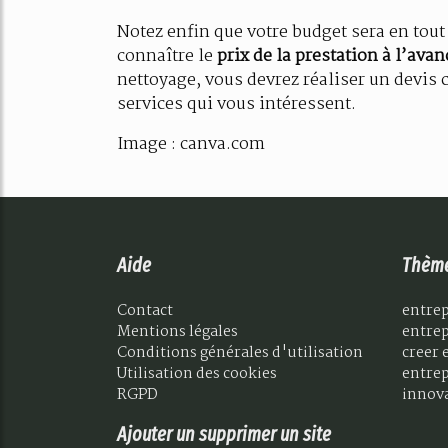
Notez enfin que votre budget sera en tou
connaître le
prix de la prestation à l’avan
nettoyage, vous devrez réaliser un devis 
services qui vous intéressent.
Image : canva.com
Aide
Thèm
Contact
entrep
Mentions légales
entrep
Conditions générales d'utilisation
creer 
Utilisation des cookies
entrep
RGPD
innova
Ajouter un supprimer un site