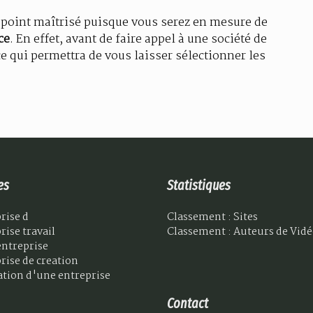
t point maîtrisé puisque vous serez en mesure de
ce
. En effet, avant de faire appel à une société de
ce qui permettra de vous laisser sélectionner les
es
Statistiques
rise d
Classement : Sites
rise travail
Classement : Auteurs de Vid
entreprise
rise de creation
tion d'une entreprise
Contact